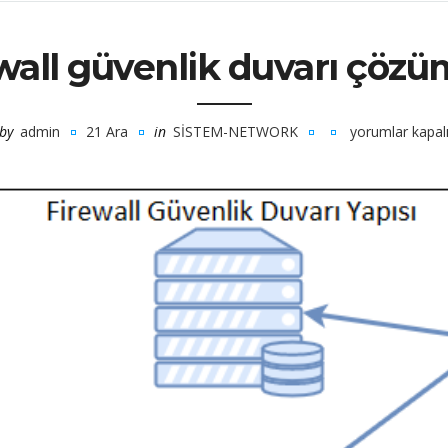
wall güvenlik duvarı çözü
by
admin
21 Ara
in
SISTEM-NETWORK
yorumlar kapal
firewall
güvenlik
duvarı
çözümleri
için