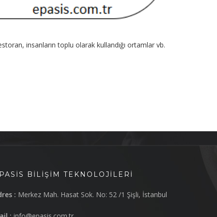
estoran, insanların toplu olarak kullandığı ortamlar vb.
PASIS BILIŞIM TEKNOLOJILERI
res :
Merkez Mah. Hasat Sok. No: 52 /1 Şişli, İstanbul
il :
info@epasis.com.tr