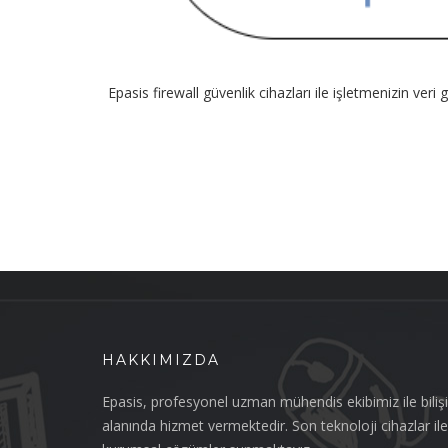
Epasis firewall güvenlik cihazları ile işletmenizin ver
HAKKIMIZDA
Epasis, profesyonel uzman mühendis ekibimiz ile biliş
alanında hizmet vermektedir. Son teknoloji cihazlar ile