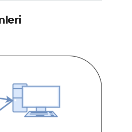
mleri
ı