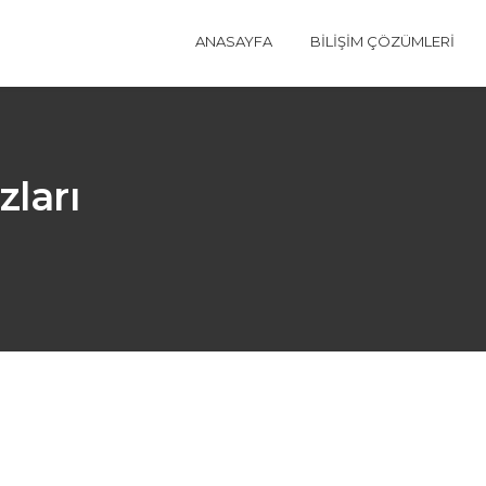
ANASAYFA
BILIŞIM ÇÖZÜMLERI
zları