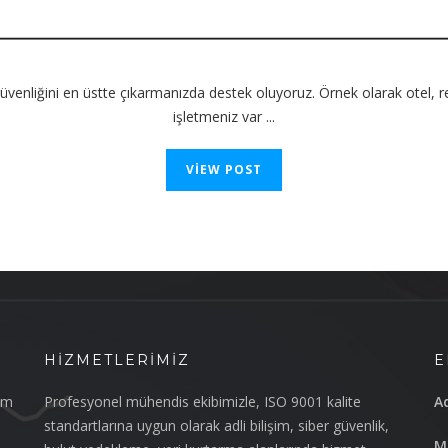
i güvenliğini en üstte çıkarmanızda destek oluyoruz. Örnek olarak otel, r
işletmeniz var ...
VIEW POST
HIZMETLERIMIZ
E
im
Profesyonel mühendis ekibimizle, ISO 9001 kalite
Ad
standartlarına uygun olarak adli bilişim, siber güvenlik,
Ma