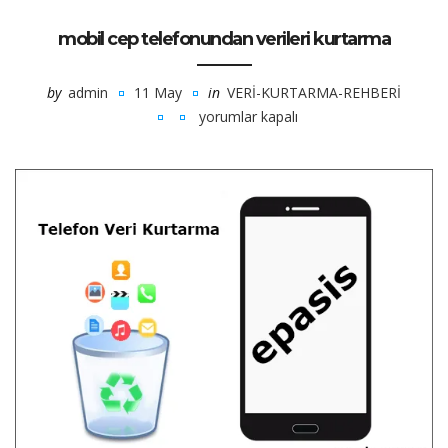
mobil cep telefonundan verileri kurtarma
by
admin
11 May
in
VERI-KURTARMA-REHBERI
yorumlar kapalı
mobil
cep
telefonundan
verileri
kurtarma
için