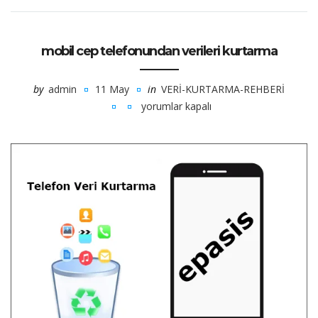
mobil cep telefonundan verileri kurtarma
by
admin
11 May
in
VERI-KURTARMA-REHBERI
yorumlar kapalı
mobil
cep
telefonundan
verileri
kurtarma
için