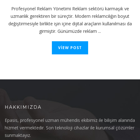
Profesyonel Reklam Yönetimi Reklam sektörü karmaşık ve
uzmanlık gerektiren bir süreçtir. Modern reklamcılığın boyut
değiştirmesiyle birlikte işin içine dijital araçların kullanılması da
girmiştir. Günümüzde reklam ...
VIEW POST
HAKKIMIZDA
Epasis, profesyonel uzman mühendis ekibimiz ile bilişim alanında
hizmet vermektedir. Son teknoloji cihazlar ile kurumsal çözümler
sunmaktayız.