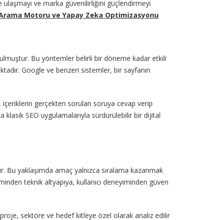
leye ulaşmayı ve marka güvenilirliğini güçlendirmeyi
Arama Motoru ve Yapay Zeka Optimizasyonu
ulmuştur. Bu yöntemler belirli bir döneme kadar etkili
tadır. Google ve benzeri sistemler, bir sayfanın
 içeriklerin gerçekten sorulan soruya cevap verip
 klasik SEO uygulamalarıyla sürdürülebilir bir dijital
çtir. Bu yaklaşımda amaç yalnızca sıralama kazanmak
iminden teknik altyapıya, kullanıcı deneyiminden güven
 proje, sektöre ve hedef kitleye özel olarak analiz edilir