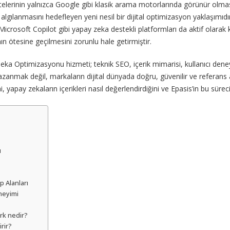
erinin yalnızca Google gibi klasik arama motorlarında görünür olmas
 algılanmasını hedefleyen yeni nesil bir dijital optimizasyon yaklaşımıdı
rosoft Copilot gibi yapay zeka destekli platformları da aktif olarak k
n ötesine geçilmesini zorunlu hale getirmiştir.
Optimizasyonu hizmeti; teknik SEO, içerik mimarisi, kullanıcı deney
azanmak değil, markaların dijital dünyada doğru, güvenilir ve referans 
yapay zekaların içerikleri nasıl değerlendirdiğini ve Epasis’in bu süreci n
ı
 Alanları
neyimi
rk nedir?
rir?