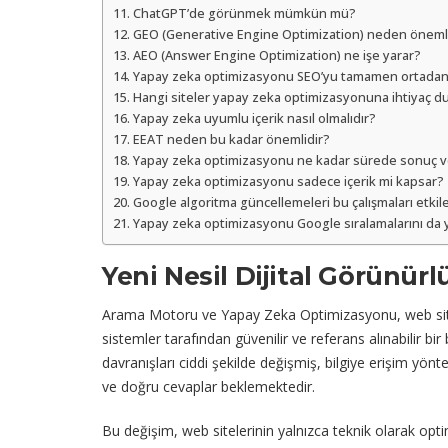
ChatGPT’de görünmek mümkün mü?
GEO (Generative Engine Optimization) neden önemli
AEO (Answer Engine Optimization) ne işe yarar?
Yapay zeka optimizasyonu SEO’yu tamamen ortadan k
Hangi siteler yapay zeka optimizasyonuna ihtiyaç d
Yapay zeka uyumlu içerik nasıl olmalıdır?
EEAT neden bu kadar önemlidir?
Yapay zeka optimizasyonu ne kadar sürede sonuç v
Yapay zeka optimizasyonu sadece içerik mi kapsar?
Google algoritma güncellemeleri bu çalışmaları etkil
Yapay zeka optimizasyonu Google sıralamalarını da y
Yeni Nesil Dijital Görünürl
Arama Motoru ve Yapay Zeka Optimizasyonu, web sitele
sistemler tarafından güvenilir ve referans alınabilir bi
davranışları ciddi şekilde değişmiş, bilgiye erişim yön
ve doğru cevaplar beklemektedir.
Bu değişim, web sitelerinin yalnızca teknik olarak optim