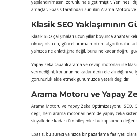
yapılandırılmasını zorunlu hale getirmiştir. Yeni nesil d
amaçlar. Epasis tarafından sunulan Arama Motoru ve 
Klasik SEO Yaklaşımının G
Klasik SEO çalışmaları uzun yıllar boyunca anahtar kel
olmuş olsa da, güncel arama motoru algoritmaları artı
yalnızca ne anlattığına değil, bunu ne kadar doğru, gü
Yapay zeka tabanlı arama ve cevap motorları ise klasik
vermediğini, konunun ne kadar derin ele alındığını ve iç
görünürlük elde etmek günümüzde yeterli değildir.
Arama Motoru ve Yapay Z
Arama Motoru ve Yapay Zeka Optimizasyonu, SEO, GEO, 
değil, hem arama motorları hem de yapay zeka sistemler
sinyallerine kadar tüm bileşenler bu kapsamda değerlend
Epasis, bu süreci yalnızca bir pazarlama faaliyeti olarak