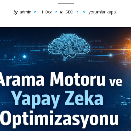
by
admin
11 Oca
in
SEO
yorumlar kapalı
Arama
Motoru
ve
Yapay
Zeka
Optimizasyonu
için