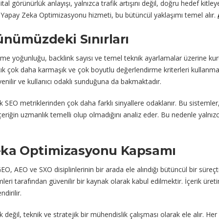
ijital görünürlük anlayışı, yalnızca trafik artışını değil, doğru hedef kit
Yapay Zeka Optimizasyonu hizmeti, bu bütüncül yaklaşımı temel alır.
ünümüzdeki Sınırları
ime yoğunluğu, backlink sayısı ve temel teknik ayarlamalar üzerine kur
k çok daha karmaşık ve çok boyutlu değerlendirme kriterleri kullanmak
venilir ve kullanıcı odaklı sunduğuna da bakmaktadır.
 SEO metriklerinden çok daha farklı sinyallere odaklanır. Bu sistemler,
eriğin uzmanlık temelli olup olmadığını analiz eder. Bu nedenle yalnızca
eka Optimizasyonu Kapsamı
AEO ve SXO disiplinlerinin bir arada ele alındığı bütüncül bir süre
i tarafından güvenilir bir kaynak olarak kabul edilmektir. İçerik üret
irilir.
 değil, teknik ve stratejik bir mühendislik çalışması olarak ele alır. Her