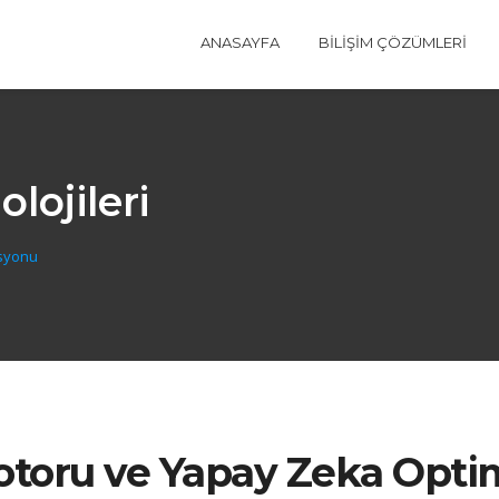
ANASAYFA
BILIŞIM ÇÖZÜMLERI
lojileri
syonu
toru ve Yapay Zeka Opti