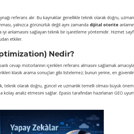
ynağı referans alır. Bu kaynaklar genellikle teknik olarak doğru, uzmanlık
lınması, yalnızca görünürlük değil aynı zamanda
dijital otorite
anlamına
a iyi anlamasını sağlayan teknik bir işaretleme yöntemidir. Hizmet sayf
dan etkiler.
timization) Nedir?
anlı cevap motorlarının içerikleri referans almasını sağlamak amacı
ikleri klasik arama sonuçları gibi listelemez; bunun yerine, en güvenili
, teknik olarak doğru, güncel ve uzmanlık temelli olması büyük önem ta
ha kolay analiz etmesini sağlar. Epasis tarafından hazırlanan GEO uyuml