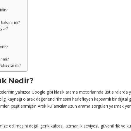
dir?
aldırır mı?
uyar?
erir?
er mi?
ükseltir mi?
ük Nedir?
rinin yalnızca Google gibi klasik arama motorlarında üst sıralarda y
r bilgi kaynağı olarak değerlendirilmesini hedefleyen kapsamlı bir dijita
temleri çeşitlenmiştir. Artık kullanıcılar uzun arama sorguları yazmak y
ize edilmesini değil; içerik kalitesi, uzmanlık seviyesi, güvenilirlik ve 