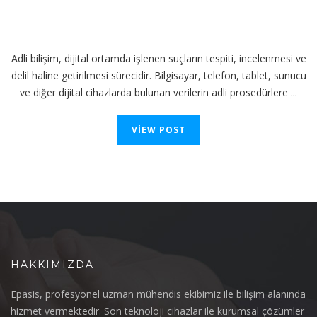
Adli bilişim, dijital ortamda işlenen suçların tespiti, incelenmesi ve
delil haline getirilmesi sürecidir. Bilgisayar, telefon, tablet, sunucu
ve diğer dijital cihazlarda bulunan verilerin adli prosedürlere ...
VIEW POST
HAKKIMIZDA
Epasis, profesyonel uzman mühendis ekibimiz ile bilişim alanında
hizmet vermektedir. Son teknoloji cihazlar ile kurumsal çözümler