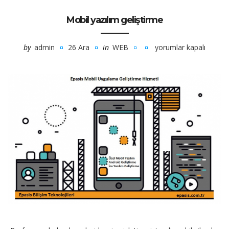
Mobil yazılım geliştirme
by
admin
26 Ara
in
WEB
yorumlar kapalı
Mobil
yazılım
geliştirme
için